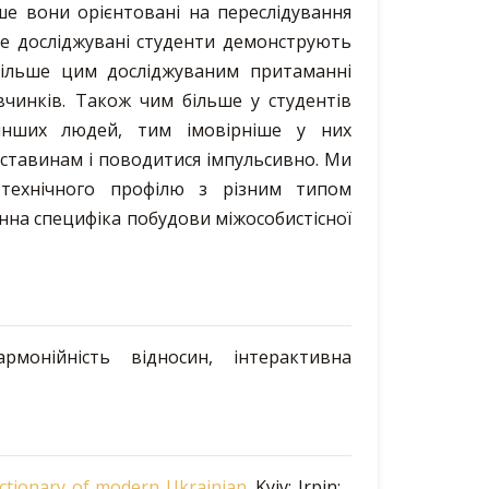
ше вони орієнтовані на переслідування
ше досліджувані студенти демонструють
більше цим досліджуваним притаманні
вчинків. Також чим більше у студентів
інших людей, тим імовірніше у них
бставинам і поводитися імпульсивно. Ми
технічного профілю з різним типом
нна специфіка побудови міжособистісної
армонійність відносин, інтерактивна
ictionary of modern Ukrainian
. Kyiv; Irpin: