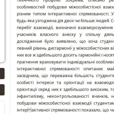
технічного профілю. Зокрема, описано ре
особливостей побудови міжособистісної взає
різним типом інтерактивної спрямованості. У
будь-яка узгоджена дія двох чи більше людей. С
перебіг взаємодії, визначені взаєморозуміння
учасників власного внеску у спільну діял
дослідження було виявлено, що хоча студе
певний рівень дисгармонії у міжособистісних в
них все ж здебільшого досить гармонійні і носят
прагнення враховувати індивідуальні особливос
інтерактивної спрямованості опитаних май
засвідчила, що переважна більшість студенті
особисті інтереси та орієнтації на взаємод
орієнтації серед них є здебільшого високим,
інфантилізму, неконтрольованості вчинків, 
побудови міжособистісної взаємодії студент
інтерактивної спрямованості показало, що ч