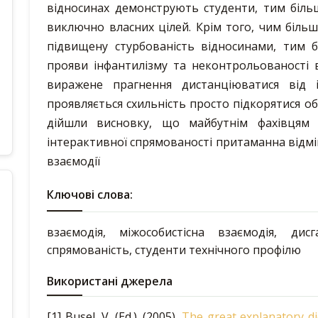
відносинах демонструють студенти, тим біль
виключно власних цілей. Крім того, чим біль
підвищену стурбованість відносинами, тим 
прояви інфантилізму та неконтрольованості 
виражене прагнення дистанціюватися від 
проявляється схильність просто підкорятися о
дійшли висновку, що майбутнім фахівцям 
інтерактивної спрямованості притаманна відмі
взаємодії
Ключові слова:
взаємодія, міжособистісна взаємодія, дисг
спрямованість, студенти технічного профілю
Використані джерела
[1] Busel, V. (Ed.). (2005).
The great explanatory d