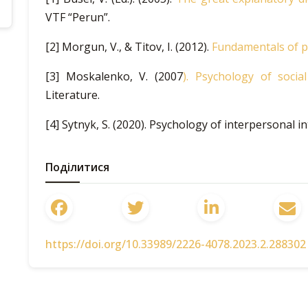
VTF “Perun”.
[2] Morgun, V., & Titov, I. (2012).
Fundamentals of p
[3] Moskalenko, V. (2007
).
Psychology of social
Literature.
[4] Sytnyk, S. (2020).
Psychology of interpersonal in
Поділитися
https://doi.org/10.33989/2226-4078.2023.2.288302