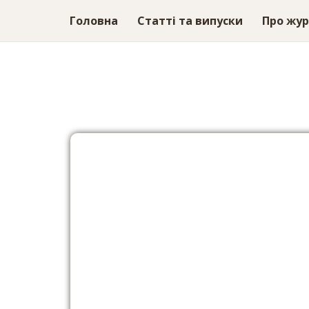
Головна
Статті та випуски
Про жу