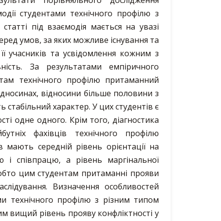
зультати порівняльного дослідження
модії студентами технічного профілю з
 статті під взаємодія мається на увазі
еред умов, за яких можливе існування та
 її учасників та усвідомлення кожним з
ьність. За результатами емпіричного
нтам технічного профілю притаманний
ідносинах, відносини більше половини з
ь стабільний характер. У цих студентів є
ті одне одного. Крім того, діагностика
бутніх фахівців технічного профілю
в мають середній рівень орієнтації на
ію і співпрацю, а рівень маргінальної
 тобто цим студентам притаманні прояви
наслідування. Визначення особливостей
ами технічного профілю з різним типом
им вищий рівень прояву конфліктності у