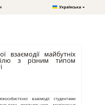
и
Українська
ої взаємодії майбутніх
офілю з різним типом
і
особистісної взаємодії студентами