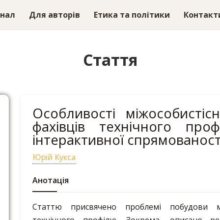
рнал
Для авторів
Етика та політики
Контакт
Стаття
Особливості міжособистісн
фахівців технічного пр
інтерактивної спрямованост
Юрій Кукса
Анотація
Статтю присвячено проблемі побудови між