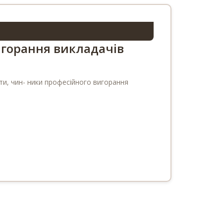
вигорання викладачів
іти, чин- ники професійного вигорання