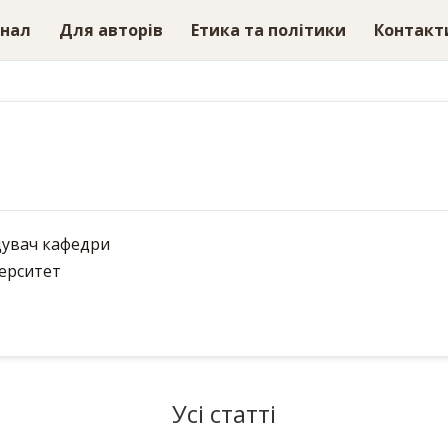
рнал
Для авторів
Етика та політики
Контакт
дувач кафедри
ерситет
Усі статті